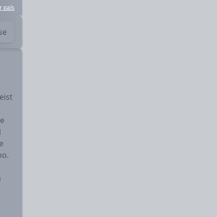
r país
se
eist
de
l
e
no.
a