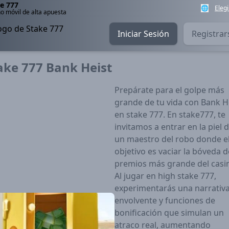
e 777
🌐
Elegi
o móvil de alta apuesta
Iniciar Sesión
Registrar
ake 777 Bank Heist
Prepárate para el golpe más
grande de tu vida con Bank H
en stake 777. En stake777, te
invitamos a entrar en la piel 
un maestro del robo donde e
objetivo es vaciar la bóveda d
premios más grande del casi
Al jugar en high stake 777,
experimentarás una narrativ
envolvente y funciones de
bonificación que simulan un
atraco real, aumentando