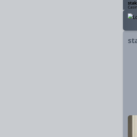
stak
Casin
st