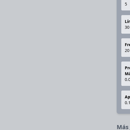
5
Lí
30
Fr
20
Pr
Má
0.
Ap
0.
Más 