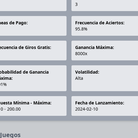
3
neas de Pago:
Frecuencia de Aciertos:
95.8%
ecuencia de Giros Gratis:
Ganancia Máxima:
8000x
obabilidad de Ganancia
Volatilidad:
xima:
Alta
01%
uesta Mínima - Máxima:
Fecha de Lanzamiento:
10 - 200.00
2024-02-10
Juegos