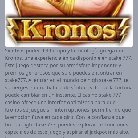
Siente el poder del tiempo y la mitología griega con
Kronos, una experiencia épica disponible en stake 777.
Este juego destaca por su atmósfera imponente y
premios generosos que solo puedes encontrar en
stake777. Al entrar en el mundo de high stake 777, te
sumerges en una batalla de símbolos donde la fortuna
puede cambiar en un instante. El casino stake 777
casino ofrece una interfaz optimizada para que
Kronos se juegue sin interrupciones, permitiendo que
la emoción fluya en cada giro. Con la confianza que
brinda high stake 777, puedes explorar las funciones
especiales de este juego y aspirar al jackpot más alto.