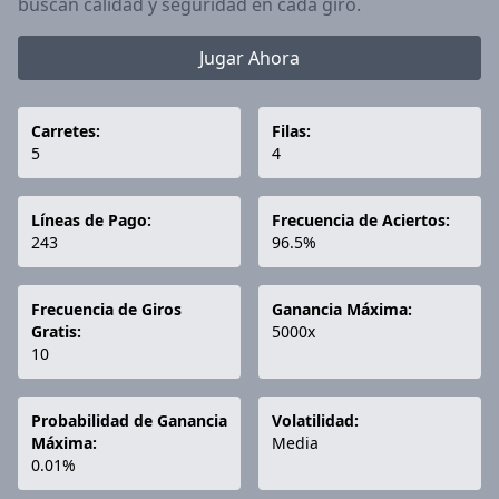
buscan calidad y seguridad en cada giro.
Jugar Ahora
Carretes:
Filas:
5
4
Líneas de Pago:
Frecuencia de Aciertos:
243
96.5%
Frecuencia de Giros
Ganancia Máxima:
Gratis:
5000x
10
Probabilidad de Ganancia
Volatilidad:
Máxima:
Media
0.01%