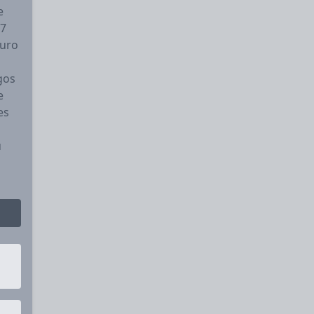
e
77
guro
gos
e
es
u