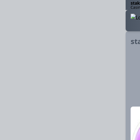
stak
Casin
st