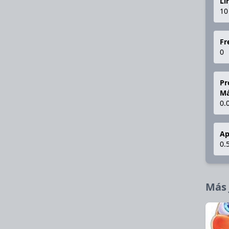
Lí
10
Fr
0
Pr
Má
0.
Ap
0.
Más 