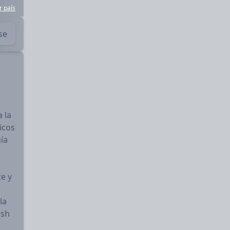
r país
se
 la
icos
gía
e y
la
ish